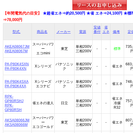
【年間電気代の目安】
★超省エネ⇒約20,500円 ★省 エネ⇒24,100円 ★標準
⇒78,000円
安値
省
型式.
商品名
メーカー
電源
番付
エネ
備考
定
スーパーパワ
AKEA08067JM
単相200V
735
ー
東芝
-
-
標準
AKEA08067M
三相200V
エコmini
PA-P80K4SXN
パナソニッ
単相200V
683
Xシリーズ
-
-
省エネ
PA-P80K4XN
ク
三相200V
PA-P80K4SXA
Xシリーズ
パナソニッ
単相200V
748
-
-
省エネ
PA-P80K4XA
エコナビ
ク
三相200V
RPK-
省エネ
GP80RSHJ
単相200V
757
省エネの達人
日立
-
-
冷媒
RPK-
三相200V
R32
GP80RSH
スーパーパワ
AKSA08066JM
単相200V
807
ー
東芝
-
-
省エネ
AKSA08066M
三相200V
エコゴールド