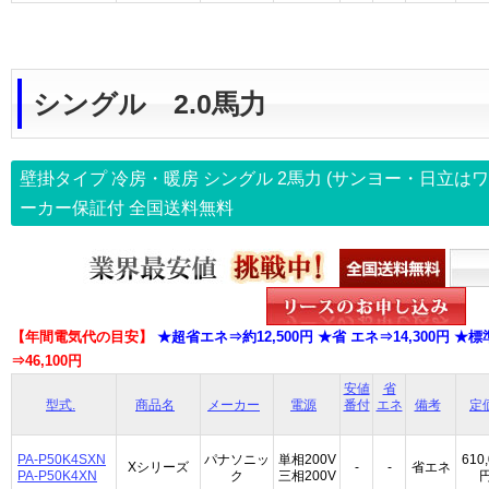
シングル 2.0馬力
壁掛タイプ 冷房・暖房 シングル
2馬力
(サンヨー・日立はワ
ーカー保証付
全国送料無料
【年間電気代の目安】
★超省エネ⇒約12,500円 ★省 エネ⇒14,300円 ★標準
⇒46,100円
安値
省
型式.
商品名
メーカー
電源
番付
エネ
備考
定
PA-P50K4SXN
パナソニッ
単相200V
610
Xシリーズ
-
-
省エネ
PA-P50K4XN
ク
三相200V