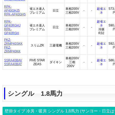
RPK-
省エネ達人
単相200V
超省エ
573
AP40GHJ5
日立
-
-
プレミアム
三相200V
ネ
RPK-AP40GH5
RPK-
超省エ
GP40RGHJ
省エネ達人
単相200V
ネ
590
日立
-
-
RPK-
プレミアム
三相200V
冷媒
GP40RGH
R32
PKZ-
ZRMP40SKK
単相200V
超省エ
592
スリムZR
三菱電機
-
-
PKZ-
三相200V
ネ
ZRMP40KK
単相200V
SSRA40BAV
FIVE STAR
超省エ
586
ダイキン
三相
-
-
SSRA40BAT
ZEAS
ネ
200V
シングル 1.8馬力
壁掛タイプ 冷房・暖房 シングル
1,8馬力
(サンヨー・日立は