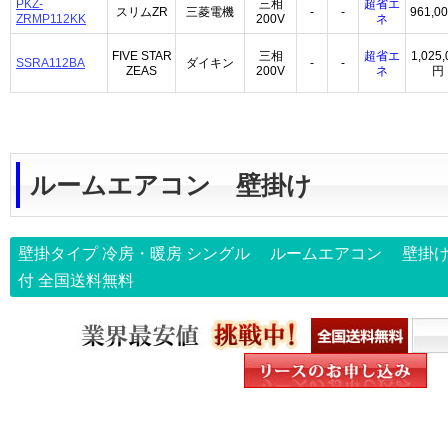
PKZ-
三相
超省エ
スリムZR
三菱電機
-
-
961,0
ZRMP112KK
200V
ネ
FIVE STAR
三相
超省エ
1,025,
SSRA112BA
ダイキン
-
-
ZEAS
200V
ネ
円
ルームエアコン 壁掛け
壁掛タイプ 冷房・暖房 シングル
ルームエアコン 壁掛け
付
全国送料無料