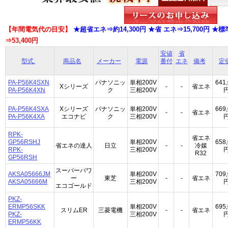
【年間電気代の目安】
★超省エネ⇒約14,300円 ★省 エネ⇒15,700円 ★標準
⇒53,400円
安値
省
型式.
商品名
メーカー
電源
番付
エネ
備考
定
PA-P56K4SXN
パナソニッ
単相200V
641
Xシリーズ
-
-
省エネ
PA-P56K4XN
ク
三相200V
PA-P56K4SXA
Xシリーズ
パナソニッ
単相200V
669
-
-
省エネ
PA-P56K4XA
エコナビ
ク
三相200V
RPK-
省エネ
GP56RSHJ
単相200V
658
省エネの達人
日立
-
-
冷媒
RPK-
三相200V
R32
GP56RSH
スーパーパワ
AKSA05666JM
単相200V
709
ー
東芝
-
-
省エネ
AKSA05666M
三相200V
エコゴールド
PKZ-
ERMP56SKK
単相200V
695
スリムER
三菱電機
-
-
省エネ
PKZ-
三相200V
ERMP56KK