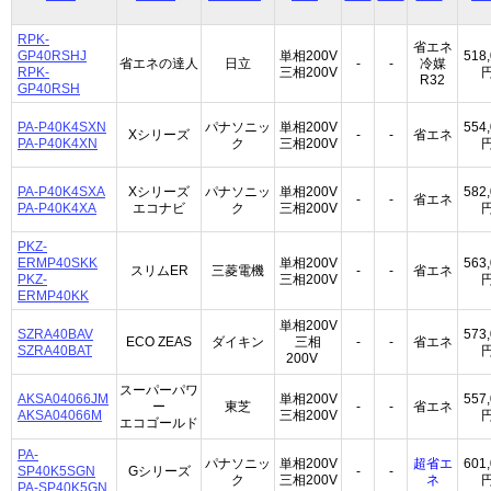
RPK-
省エネ
GP40RSHJ
単相200V
518
省エネの達人
日立
-
-
冷媒
RPK-
三相200V
R32
GP40RSH
PA-P40K4SXN
パナソニッ
単相200V
554
Xシリーズ
-
-
省エネ
PA-P40K4XN
ク
三相200V
PA-P40K4SXA
Xシリーズ
パナソニッ
単相200V
582
-
-
省エネ
PA-P40K4XA
エコナビ
ク
三相200V
PKZ-
ERMP40SKK
単相200V
563
スリムER
三菱電機
-
-
省エネ
PKZ-
三相200V
ERMP40KK
単相200V
SZRA40BAV
573
ECO ZEAS
ダイキン
三相
-
-
省エネ
SZRA40BAT
200V
スーパーパワ
AKSA04066JM
単相200V
557
ー
東芝
-
-
省エネ
AKSA04066M
三相200V
エコゴールド
PA-
パナソニッ
単相200V
超省エ
601
SP40K5SGN
Gシリーズ
-
-
ク
三相200V
ネ
PA-SP40K5GN