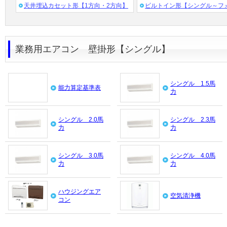
天井埋込カセット形【1方向・2方向】
ビルトイン形【シングル～フ
業務用エアコン 壁掛形【シングル】
シングル 1.5馬
能力算定基準表
力
シングル 2.0馬
シングル 2.3馬
力
力
シングル 3.0馬
シングル 4.0馬
力
力
ハウジングエア
空気清浄機
コン