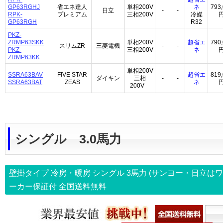
GP63RGHJ
省エネ達人
単相200V
ネ
793
日立
-
-
RPK-
プレミアム
三相200V
冷媒
GP63RGH
R32
PKZ-
ZRMP63SKK
単相200V
超省エ
790
スリムZR
三菱電機
-
-
PKZ-
三相200V
ネ
ZRMP63KK
単相200V
SSRA63BAV
FIVE STAR
超省エ
819
ダイキン
三相
-
-
SSRA63BAT
ZEAS
ネ
200V
シングル 3.0馬力
壁掛タイプ 冷房・暖房 シングル
3馬力
(サンヨー・日立はワ
ーカー保証付
全国送料無料