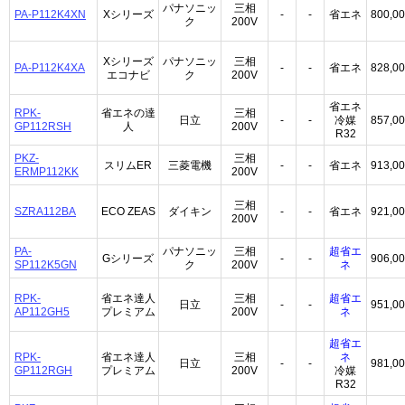
パナソニッ
三相
PA-P112K4XN
Xシリーズ
-
-
省エネ
800,0
ク
200V
Xシリーズ
パナソニッ
三相
PA-P112K4XA
-
-
省エネ
828,0
エコナビ
ク
200V
省エネ
RPK-
省エネの達
三相
日立
-
-
冷媒
857,0
GP112RSH
人
200V
R32
PKZ-
三相
スリムER
三菱電機
-
-
省エネ
913,0
ERMP112KK
200V
三相
SZRA112BA
ECO ZEAS
ダイキン
-
-
省エネ
921,0
200V
PA-
パナソニッ
三相
超省エ
Gシリーズ
-
-
906,0
SP112K5GN
ク
200V
ネ
RPK-
省エネ達人
三相
超省エ
日立
-
-
951,0
AP112GH5
プレミアム
200V
ネ
超省エ
RPK-
省エネ達人
三相
ネ
日立
-
-
981,0
GP112RGH
プレミアム
200V
冷媒
R32