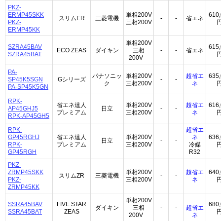
PKZ-
ERMP45SKK
単相200V
610
スリムER
三菱電機
-
-
省エネ
PKZ-
三相200V
ERMP45KK
単相200V
SZRA45BAV
615
ECO ZEAS
ダイキン
三相
-
-
省エネ
SZRA45BAT
200V
PA-
パナソニッ
単相200V
超省エ
635
SP45K5SGN
Gシリーズ
-
-
ク
三相200V
ネ
PA-SP45K5GN
RPK-
省エネ達人
単相200V
超省エ
616
AP45GHJ5
日立
-
-
プレミアム
三相200V
ネ
RPK-AP45GH5
RPK-
超省エ
GP45RGHJ
省エネ達人
単相200V
ネ
636
日立
-
-
RPK-
プレミアム
三相200V
冷媒
GP45RGH
R32
PKZ-
ZRMP45SKK
単相200V
超省エ
640
スリムZR
三菱電機
-
-
PKZ-
三相200V
ネ
ZRMP45KK
単相200V
SSRA45BAV
FIVE STAR
680
ダイキン
三相
-
-
超省エ
SSRA45BAT
ZEAS
200V
ネ