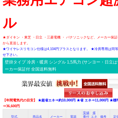
ル
★ダイキン ・東芝 ・日立 ・三菱電機 ・ パナソニックなど、メーカー保
から直送します。
★ワイヤレスリモコン仕様は4,104円プラスとなります。 ★冷房専用は
せ下さい。
壁掛タイプ 冷房・暖房 シングル
1,5馬力
(サンヨー・日立は
ーカー保証付
全国送料無料
【年間電気代の目安】
★超省エネ⇒約10,000円 ★省 エネ⇒11,000円 ★標準
⇒36,600円
安値
省
型式.
商品名
メーカー
電源
番付
エネ
備考
定