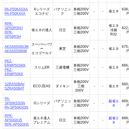
PA-P50K4SXA
Xシリーズ
パナソニッ
単相200V
638
-
-
省エネ
PA-P50K4XA
エコナビ
ク
三相200V
RPK-
省エネ
GP50RSHJ
単相200V
622
省エネの達人
日立
-
-
冷媒
RPK-
三相200V
R32
GP50RSH
スーパーパワ
AKSA05066JM
単相200V
675
ー
東芝
-
-
省エネ
AKSA05066M
三相200V
エコゴールド
PKZ-
ERMP50SKK
単相200V
666
スリムER
三菱電機
-
-
省エネ
PKZ-
三相200V
ERMP50KK
単相200V
SZRA50BAV
660
ECO ZEAS
ダイキン
三相
-
-
省エネ
SZRA50BAT
200V
PA-
パナソニッ
単相200V
超省エ
669
SP50K5SGN
Gシリーズ
-
-
ク
三相200V
ネ
PA-SP50K5GN
RPK-
省エネ達人
単相200V
超省エ
689
AP50GHJ5
日立
-
-
プレミアム
三相200V
ネ
RPK-AP50GH5