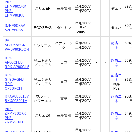
PKZ-
ERMP80SKK
単相200V
797
スリムER
三菱電機
-
-
省エネ
PKZ-
三相200V
ERMP80KK
単相200V
SZRA80BAV
802
ECO ZEAS
ダイキン
三相
-
-
省エネ
SZRA80BAT
200V
PA-
パナソニッ
単相200V
超省エ
804
SP80K5SGN
Gシリーズ
-
-
ク
三相200V
ネ
PA-SP80K5GN
RPK-
省エネ達人
単相200V
超省エ
839
AP80GHJ5
日立
-
-
プレミアム
三相200V
ネ
RPK-AP80GH5
RPK-
超省エ
GP80RGHJ
省エネ達人
単相200V
ネ
863
日立
-
-
RPK-
プレミアム
三相200V
冷媒
GP80RGH
R32
RKXA08011JM
ウルトラ
単相200V
超省エ
908
東芝
-
-
RKXA08011M
パワーエコ
三相200V
ネ
PKZ-
ZRMP80SKK
単相200V
超省エ
849
スリムZR
三菱電機
-
-
PKZ-
三相200V
ネ
ZRMP80KK
単相200V