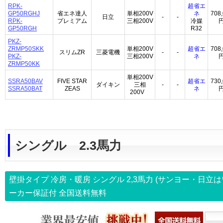
RPK-
超省エ
GP50RGHJ
省エネ達人
単相200V
ネ
708
日立
-
-
RPK-
プレミアム
三相200V
冷媒
GP50RGH
R32
PKZ-
ZRMP50SKK
単相200V
超省エ
708
スリムZR
三菱電機
-
-
PKZ-
三相200V
ネ
ZRMP50KK
単相200V
SSRA50BAV
FIVE STAR
超省エ
730
ダイキン
三相
-
-
SSRA50BAT
ZEAS
ネ
200V
シングル 2.3馬力
壁掛タイプ 冷房・暖房 シングル
2,3馬力
(サンヨー・日立は
ーカー保証付
全国送料無料