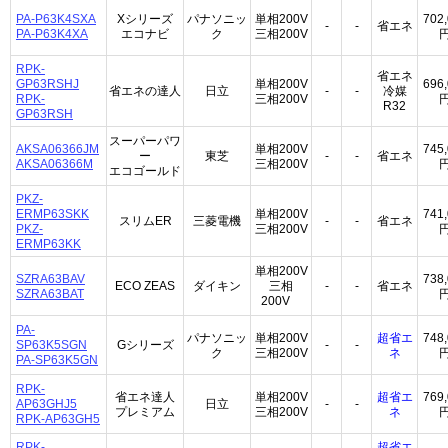
PA-P63K4SXA
Xシリーズ
パナソニッ
単相200V
702
-
-
省エネ
PA-P63K4XA
エコナビ
ク
三相200V
RPK-
省エネ
GP63RSHJ
単相200V
696
省エネの達人
日立
-
-
冷媒
RPK-
三相200V
R32
GP63RSH
スーパーパワ
AKSA06366JM
単相200V
745
ー
東芝
-
-
省エネ
AKSA06366M
三相200V
エコゴールド
PKZ-
ERMP63SKK
単相200V
741
スリムER
三菱電機
-
-
省エネ
PKZ-
三相200V
ERMP63KK
単相200V
SZRA63BAV
738
ECO ZEAS
ダイキン
三相
-
-
省エネ
SZRA63BAT
200V
PA-
パナソニッ
単相200V
超省エ
748
SP63K5SGN
Gシリーズ
-
-
ク
三相200V
ネ
PA-SP63K5GN
RPK-
省エネ達人
単相200V
超省エ
769
AP63GHJ5
日立
-
-
プレミアム
三相200V
ネ
RPK-AP63GH5
RPK-
超省エ