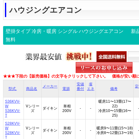
ハウジングエアコン
壁掛タイプ 冷房・暖房 シングル
ハウジングエアコン
新品
無料
★★★下段の【販売価格】の文字をクリックして下さい。 価格が安い順
安値
省
メーカー
定
型式.
商品名
電源
番付
エネ
備考
S36KVV-
暖房11〜13畳(17〜
W
Vシリー
単相
22)
ダイキン
-
-
S36KVV-
ズ
200V
冷房10〜15畳(16〜
T
25)
S28KVV-
W
Vシリー
単相
暖房9〜11畳(15〜18)
ダイキン
-
-
S28KVV-
ズ
200V
冷房8〜12畳(13〜19)
T