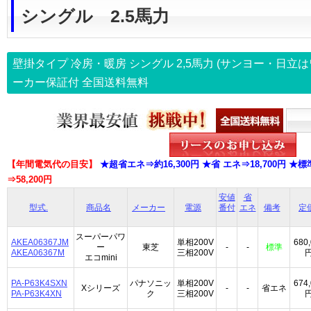
シングル 2.5馬力
壁掛タイプ 冷房・暖房 シングル
2,5馬力
(サンヨー・日立は
ーカー保証付
全国送料無料
【年間電気代の目安】
★超省エネ⇒約16,300円 ★省 エネ⇒18,700円 ★標準
⇒58,200円
安値
省
型式.
商品名
メーカー
電源
番付
エネ
備考
定
スーパーパワ
AKEA06367JM
単相200V
680
ー
東芝
-
-
標準
AKEA06367M
三相200V
エコmini
PA-P63K4SXN
パナソニッ
単相200V
674
Xシリーズ
-
-
省エネ
PA-P63K4XN
ク
三相200V