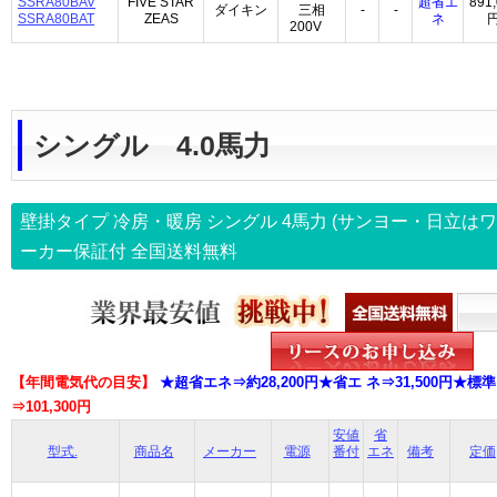
SSRA80BAV
FIVE STAR
超省エ
891
ダイキン
三相
-
-
SSRA80BAT
ZEAS
ネ
200V
シングル 4.0馬力
壁掛タイプ 冷房・暖房 シングル
4馬力
(サンヨー・日立はワ
ーカー保証付
全国送料無料
【年間電気代の目安】
★超省エネ⇒約28,200円★省エ ネ⇒31,500円★標準⇒
⇒101,300円
安値
省
型式.
商品名
メーカー
電源
番付
エネ
備考
定価