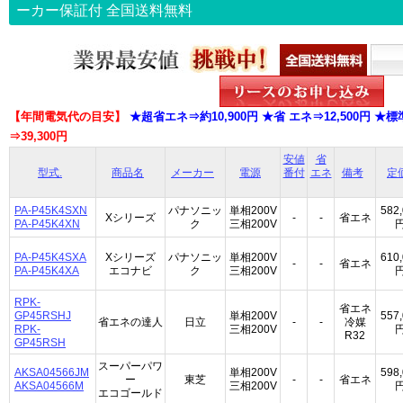
ーカー保証付
全国送料無料
【年間電気代の目安】
★超省エネ⇒約10,900円 ★省 エネ⇒12,500円 ★標準
⇒39,300円
安値
省
型式.
商品名
メーカー
電源
番付
エネ
備考
定
PA-P45K4SXN
パナソニッ
単相200V
582
Xシリーズ
-
-
省エネ
PA-P45K4XN
ク
三相200V
PA-P45K4SXA
Xシリーズ
パナソニッ
単相200V
610
-
-
省エネ
PA-P45K4XA
エコナビ
ク
三相200V
RPK-
省エネ
GP45RSHJ
単相200V
557
省エネの達人
日立
-
-
冷媒
RPK-
三相200V
R32
GP45RSH
スーパーパワ
AKSA04566JM
単相200V
598
ー
東芝
-
-
省エネ
AKSA04566M
三相200V
エコゴールド