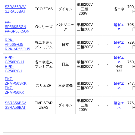
単相200V
SZRA56BAV
700
ECO ZEAS
ダイキン
三相
-
-
省エネ
SZRA56BAT
200V
PA-
パナソニッ
単相200V
超省エ
708
SP56K5SGN
Gシリーズ
-
-
ク
三相200V
ネ
PA-SP56K5GN
RPK-
省エネ達人
単相200V
超省エ
729
AP56GHJ5
日立
-
-
プレミアム
三相200V
ネ
RPK-AP56GH5
RPK-
超省エ
GP56RGHJ
省エネ達人
単相200V
ネ
750
日立
-
-
RPK-
プレミアム
三相200V
冷媒
GP56RGH
R32
PKZ-
ZRMP56SKK
単相200V
超省エ
747
スリムZR
三菱電機
-
-
PKZ-
三相200V
ネ
ZRMP56KK
単相200V
SSRA56BAV
FIVE STAR
超省エ
776
ダイキン
三相
-
-
SSRA56BAT
ZEAS
ネ
200V