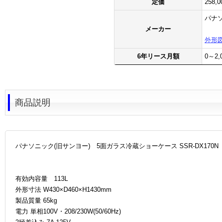
定価
258
パナソ
メーカー
外形
6年リース月額
0～2
商品説明
パナソニック(旧サンヨー) 5面ガラス冷蔵ショーケース SSR-DX170N
有効内容量 113L
外形寸法 W430×D460×H1430mm
製品質量 65kg
電力 単相100V・208/230W(50/60Hz)