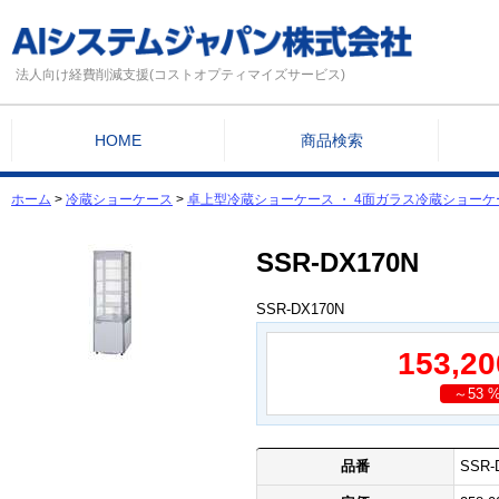
法人向け経費削減支援(コストオプティマイズサービス)
HOME
商品検索
ホーム
>
冷蔵ショーケース
>
卓上型冷蔵ショーケース ・ 4面ガラス冷蔵ショー
SSR-DX170N
SSR-DX170N
153,2
～53 %
品番
SSR-