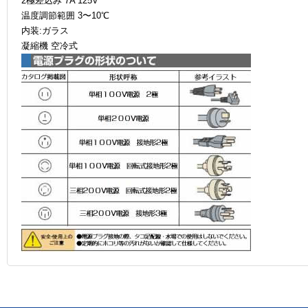
2極差込み 7A 125V
温度調節範囲 3〜10℃
内装:ガラス
凝縮機 空冷式